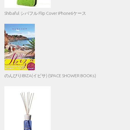
Shibaful シバフル Flip Cover iPhone6ケース
のんびりIBIZA(イビサ) (SPACE SHOWER BOOKs)