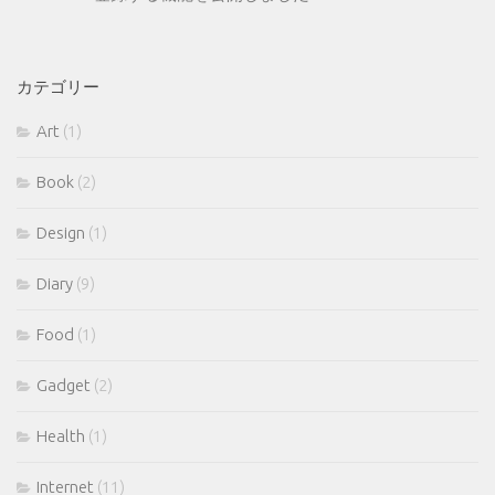
カテゴリー
Art
(1)
Book
(2)
Design
(1)
Diary
(9)
Food
(1)
Gadget
(2)
Health
(1)
Internet
(11)