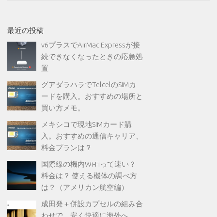
最近の投稿
v6プラスでAirMac Expressが接
続できなくなったときの応急処
置
グアダラハラでTelcelのSIMカ
ードを購入。おすすめの場所と
買い方メモ。
メキシコで現地SIMカード購
入。おすすめの通信キャリア、
料金プランは？
国際線の機内Wi-Fiって速い？
料金は？ 使える機体の調べ方
は？（アメリカン航空編）
成田発＋併設カプセルの組み合
わせで、安く快適に海外へ。