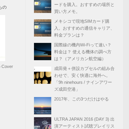
ードを購入。おすすめの場所と
もの
買い方メモ。
メキシコで現地SIMカード購
入。おすすめの通信キャリア、
料金プランは？
国際線の機内Wi-Fiって速い？
料金は？ 使える機体の調べ方
は？（アメリカン航空編）
 Cover
成田発＋併設カプセルの組み合
わせで、安く快適に海外へ。
「9h ninehours / ナインアワー
ズ成田空港」
2017年、この3つだけはやる
ULTRA JAPAN 2016 (DAY 3) 出
演アーティスト試聴プレイリス