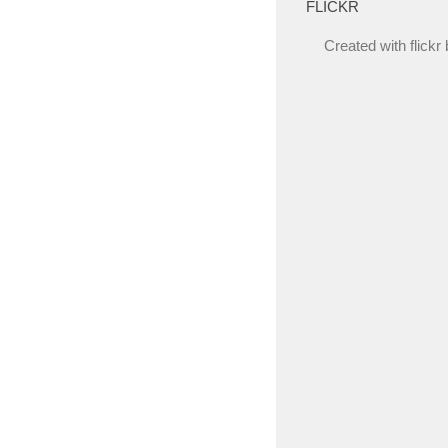
FLICKR
Created with
flickr