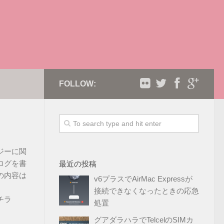
FOLLOW:
ジーに関
ログを書
最近の投稿
の内容は
v6プラスでAirMac Expressが
接続できなくなったときの応急
チラ
処置
グアダラハラでTelcelのSIMカ