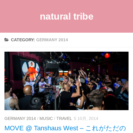
natural tribe
CATEGORY:
GERMANY 2014
GERMANY 2014
/
MUSIC
/
TRAVEL
5 10月, 2014
MOVE @ Tanshaus West – これがただの