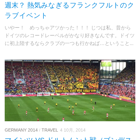
週末？ 熱気みなぎるフランクフルトのク
ラブイベント
いやー！ めっちゃアツかった！！！ じつは私、昔から
ドイツのレコードレーベルがかなり好きなんです。ドイツ
に初上陸するならクラブの一つも行かねば…ということ...
GERMANY 2014
/
TRAVEL
4 10月, 2014