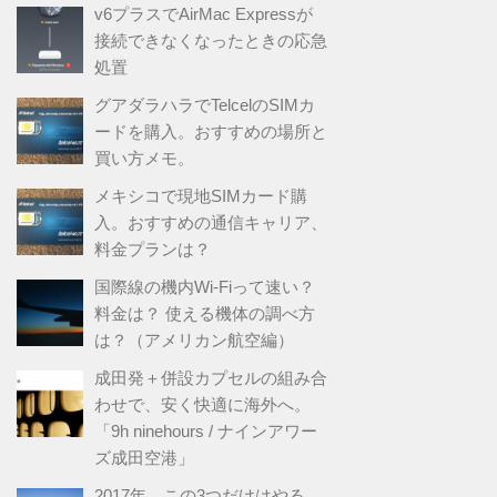
v6プラスでAirMac Expressが
接続できなくなったときの応急
処置
グアダラハラでTelcelのSIMカ
ードを購入。おすすめの場所と
買い方メモ。
メキシコで現地SIMカード購
入。おすすめの通信キャリア、
料金プランは？
国際線の機内Wi-Fiって速い？
料金は？ 使える機体の調べ方
は？（アメリカン航空編）
成田発＋併設カプセルの組み合
わせで、安く快適に海外へ。
「9h ninehours / ナインアワー
ズ成田空港」
2017年、この3つだけはやる