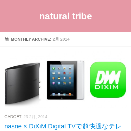
natural tribe
MONTHLY ARCHIVE:
2月 2014
GADGET
23 2月, 2014
nasne × DiXiM Digital TVで超快適なテレ