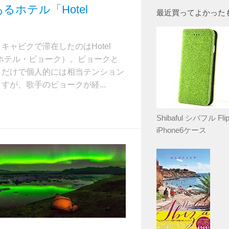
るホテル「Hotel
最近買ってよかった
」
キャビクで滞在したのはHotel
k（ホテル・ビョーク）。ビョークと
きだけで個人的には相当テンション
すが、歌手のビョークが経...
Shibaful シバフル Flip
iPhone6ケース