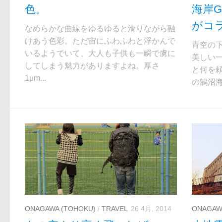
色。
海岸G
がコ
なめらかな曲線をゆるゆると滑りながら融
けあう色彩。ただ宙にふわふわと浮かんで
青空の
いるようでいて、大人も子供も一瞬で虜に
美しい
してしまう魅力がありますよね。厚さ
と何を
1μm...
の鵠沼海
ONAGAWA (TOHOKU)
/
TRAVEL
26 4月, 2014
ONAGAW