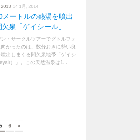
 2013
14 1月, 2014
30メートルの熱湯を噴出
間欠泉「ゲイシール」
デン・サークルツアーでグトルフォ
に向かったのは、数分おきに勢い良
を噴出しまくる間欠泉地帯「ゲイシ
ysir）」。この天然温泉は1...
5
6
»