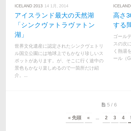
ICELAND 2013
14 1月, 2014
ICELAND
アイスランド最大の天然湖
高さ
「シンクヴァトラヴァトン
する
湖」
ゴール
スの次
世界文化遺産に認定されたシンクヴェトリ
く熱湯
ル国立公園には地球上でもかなり珍しいス
ール（Ge
ポットがあります。が、そこに行く途中の
景色もかなり楽しめるので一箇所だけ紹
介。...
5 / 6
« 先頭
«
...
2
3
4