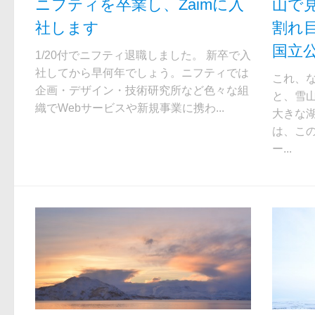
ニフティを卒業し、Zaimに入
山で
社します
割れ目
国立
1/20付でニフティ退職しました。 新卒で入
社してから早何年でしょう。ニフティでは
これ、
企画・デザイン・技術研究所など色々な組
と、雪
織でWebサービスや新規事業に携わ...
大きな湖
は、こ
ー...