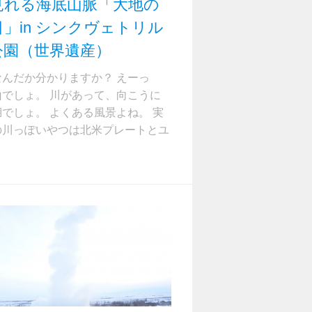
見れる海底山脈「大地の
」in シンクヴェトリル
公園（世界遺産）
なんだか分かりますか？ えーっ
山でしょ。 川があって、向こうに
でしょ。 よくある風景よね。 実
の川っぽいやつは北米プレートとユ