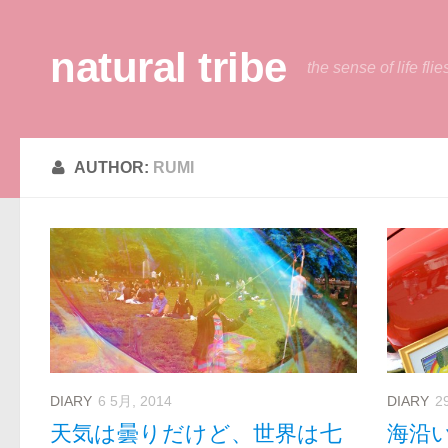
natural tribe
the sense of life flie
AUTHOR:
RUMI
DIARY
6 5月, 2014
DIARY
2
天気は曇りだけど、世界は七
海沿