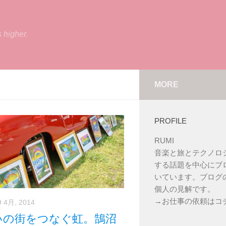
s higher.
MORE
PROFILE
RUMI
音楽と旅とテクノロ
する話題を中心にブ
いています。ブログ
個人の見解です。
→
お仕事の依頼はコ
9 4月, 2014
いの街をつなぐ虹。鵠沼