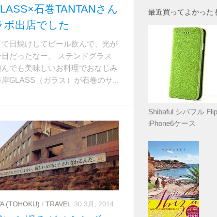
LASS×石巻TANTANさん
最近買ってよかった
ラボ出店でした
下で日焼けしてビール飲んで、光が
一日だったなー。 ステンドグラス
頼んでも美味しいお料理でおなじみ
岸GLASS（ガラス）が石巻のサ...
Shibaful シバフル Flip
iPhone6ケース
A (TOHOKU)
/
TRAVEL
30 3月, 2014