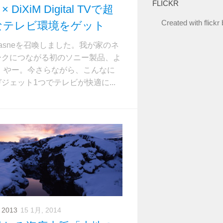
FLICKR
 × DiXiM Digital TVで超
Created with
flickr
なテレビ環境をゲット
asneを召喚しました。我が家のネ
ークにつながる初のソニー製品、よ
。 やー。今さらながら、こんなに
ジェット1つでテレビが快適に...
 2013
15 1月, 2014