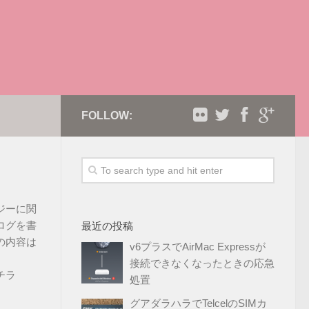
FOLLOW:
ジーに関
ログを書
最近の投稿
の内容は
v6プラスでAirMac Expressが
接続できなくなったときの応急
チラ
処置
グアダラハラでTelcelのSIMカ