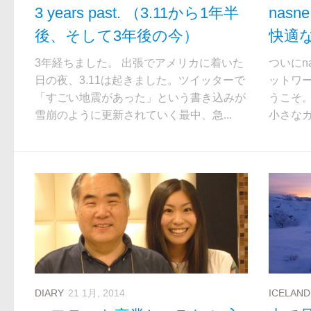
3 years past. （3.11から1年半
nasne
後、そして3年後の今）
快適
3年経ちました。 出張でアメリカに着いた
ついにn
日の夜、3.11は起きました。ツイッターで
ットワ
「すごい地震があった」という書き込みが
うこそ
雪崩のように更新されていく最中、急...
小さなガ
DIARY
21 1月, 2014
ICELAND