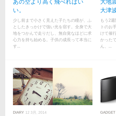
あの空より高く飛べればい
大地
い。
大津
少し前まで小さく見えた子たちの瞳が、ふ
もう2
としたきっかけで強い光を宿す。全身で大
トのお
地をつかんで走りだし、無自覚なほどに求
けて催
心力を持ち始める。子供の成長って本当に
かった
す...
ん、...
DIARY
12 3月, 2014
GADGET