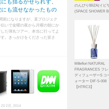
震にも揺るがせられず、
のんびりIBIZA(イビサ
波にも流せなかったもの
(SPACE SHOWER B
週間前になりますが、某プロジェク
手伝いで金曜の夜から月曜の朝にか
行した弾丸ツアー、本当に行ってよ
です。きっかけをくださった皆さ
Millefiori NATURAL
FRAGRANCES フ
ディフューザーS コ
ォーター DIF-S-008
【HTRC3】
23 2月, 2014