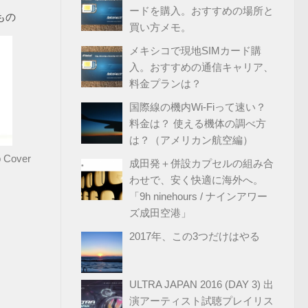
ードを購入。おすすめの場所と
もの
買い方メモ。
メキシコで現地SIMカード購
入。おすすめの通信キャリア、
料金プランは？
国際線の機内Wi-Fiって速い？
料金は？ 使える機体の調べ方
は？（アメリカン航空編）
 Cover
成田発＋併設カプセルの組み合
わせで、安く快適に海外へ。
「9h ninehours / ナインアワー
ズ成田空港」
2017年、この3つだけはやる
ULTRA JAPAN 2016 (DAY 3) 出
演アーティスト試聴プレイリス